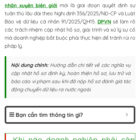
nhân xuyên biên giới
mới là giai đoạn quyết định sự
tuân thủ lâu dài theo Nghị định 356/2025/NĐ-CP và Luật
Bảo vệ dữ liệu cá nhân 91/2025/QH15.
DPVN
sẽ làm rõ
các trách nhiệm cập nhật hồ sơ, giải trình và xử lý sự cố
mà doanh nghiệp bắt buộc phải thực hiện để tránh rủi ro
pháp lý.
Nội dung chính:
Hướng dẫn chi tiết về các nghĩa vụ
cập nhật hồ sơ định kỳ, hoàn thiện hồ sơ, lưu trữ và
báo cáo vi phạm sau khi đã nộp hồ sơ đánh giá tác
động chuyển dữ liệu ra nước ngoài.
Bạn cần tìm thông tin gì?
Khi nào doanh nghiệp phải cập