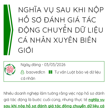
NGHĨA VỤ SAU KHI NỘP
HỒ SƠ ĐÁNH GIÁ TÁC
ĐỘNG CHUYỂN DỮ LIỆU
CÁ NHÂN XUYÊN BIÊN
GIỚI
Ngày đăng -
03/03/2026
baovedlcn
Tư vấn Luật bảo vệ dữ liệu
cá nhân
Nhiều doanh nghiệp lầm tưởng rằng việc nộp hồ sơ đánh
giá tác động là bước cuối cùng, nhưng thực tế
nghĩa vụ
sau khi nộp hồ sơ đánh giá tác động chuyển dữ liệu cá