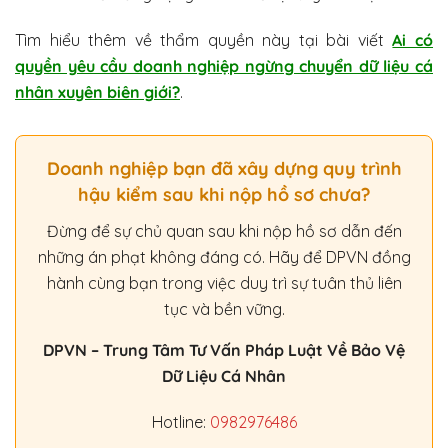
Tìm hiểu thêm về thẩm quyền này tại bài viết
Ai có
quyền yêu cầu doanh nghiệp ngừng chuyển dữ liệu cá
nhân xuyên biên giới?
.
Doanh nghiệp bạn đã xây dựng quy trình
hậu kiểm sau khi nộp hồ sơ chưa?
Đừng để sự chủ quan sau khi nộp hồ sơ dẫn đến
những án phạt không đáng có. Hãy để DPVN đồng
hành cùng bạn trong việc duy trì sự tuân thủ liên
tục và bền vững.
DPVN – Trung Tâm Tư Vấn Pháp Luật Về Bảo Vệ
Dữ Liệu Cá Nhân
Hotline:
0982976486