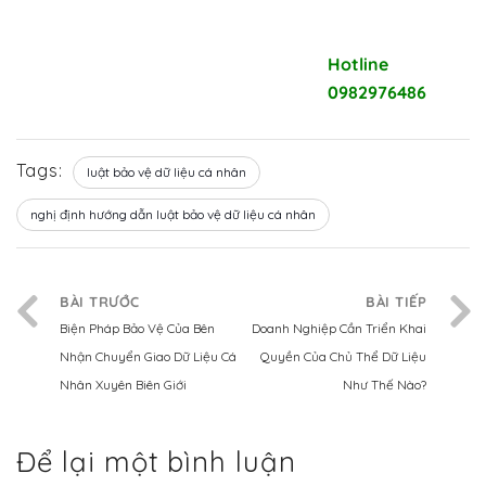
Liên hệ với DPVN để được tư
Hotline
vấn miễn phí
0982976486
Tags:
luật bảo vệ dữ liệu cá nhân
nghị định hướng dẫn luật bảo vệ dữ liệu cá nhân
BÀI TRƯỚC
BÀI TIẾP
Biện Pháp Bảo Vệ Của Bên
Doanh Nghiệp Cần Triển Khai
Nhận Chuyển Giao Dữ Liệu Cá
Quyền Của Chủ Thể Dữ Liệu
Nhân Xuyên Biên Giới
Như Thế Nào?
Để lại một bình luận