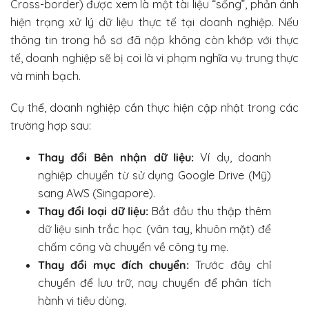
Cross-border) được xem là một tài liệu “sống”, phản ánh
hiện trạng xử lý dữ liệu thực tế tại doanh nghiệp. Nếu
thông tin trong hồ sơ đã nộp không còn khớp với thực
tế, doanh nghiệp sẽ bị coi là vi phạm nghĩa vụ trung thực
và minh bạch.
Cụ thể, doanh nghiệp cần thực hiện cập nhật trong các
trường hợp sau:
Thay đổi Bên nhận dữ liệu:
Ví dụ, doanh
nghiệp chuyển từ sử dụng Google Drive (Mỹ)
sang AWS (Singapore).
Thay đổi loại dữ liệu:
Bắt đầu thu thập thêm
dữ liệu sinh trắc học (vân tay, khuôn mặt) để
chấm công và chuyển về công ty mẹ.
Thay đổi mục đích chuyển:
Trước đây chỉ
chuyển để lưu trữ, nay chuyển để phân tích
hành vi tiêu dùng.