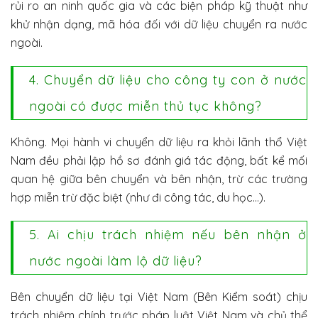
rủi ro an ninh quốc gia và các biện pháp kỹ thuật như
khử nhận dạng, mã hóa đối với dữ liệu chuyển ra nước
ngoài.
4. Chuyển dữ liệu cho công ty con ở nước
ngoài có được miễn thủ tục không?
Không. Mọi hành vi chuyển dữ liệu ra khỏi lãnh thổ Việt
Nam đều phải lập hồ sơ đánh giá tác động, bất kể mối
quan hệ giữa bên chuyển và bên nhận, trừ các trường
hợp miễn trừ đặc biệt (như đi công tác, du học…).
5. Ai chịu trách nhiệm nếu bên nhận ở
nước ngoài làm lộ dữ liệu?
Bên chuyển dữ liệu tại Việt Nam (Bên Kiểm soát) chịu
trách nhiệm chính trước pháp luật Việt Nam và chủ thể