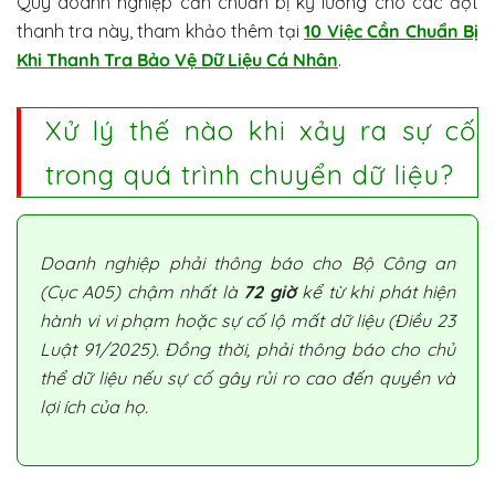
Quý doanh nghiệp cần chuẩn bị kỹ lưỡng cho các đợt
thanh tra này, tham khảo thêm tại
10 Việc Cần Chuẩn Bị
Khi Thanh Tra Bảo Vệ Dữ Liệu Cá Nhân
.
Xử lý thế nào khi xảy ra sự cố
trong quá trình chuyển dữ liệu?
Doanh nghiệp phải thông báo cho Bộ Công an
(Cục A05) chậm nhất là
72 giờ
kể từ khi phát hiện
hành vi vi phạm hoặc sự cố lộ mất dữ liệu (Điều 23
Luật 91/2025). Đồng thời, phải thông báo cho chủ
thể dữ liệu nếu sự cố gây rủi ro cao đến quyền và
lợi ích của họ.