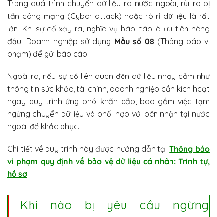
Trong quá trình chuyển dữ liệu ra nước ngoài, rủi ro bị
tấn công mạng (Cyber attack) hoặc rò rỉ dữ liệu là rất
lớn. Khi sự cố xảy ra, nghĩa vụ báo cáo là ưu tiên hàng
đầu. Doanh nghiệp sử dụng
Mẫu số 08
(Thông báo vi
phạm) để gửi báo cáo.
Ngoài ra, nếu sự cố liên quan đến dữ liệu nhạy cảm như
thông tin sức khỏe, tài chính, doanh nghiệp cần kích hoạt
ngay quy trình ứng phó khẩn cấp, bao gồm việc tạm
ngừng chuyển dữ liệu và phối hợp với bên nhận tại nước
ngoài để khắc phục.
Chi tiết về quy trình này được hướng dẫn tại
Thông báo
vi phạm quy định về bảo vệ dữ liệu cá nhân: Trình tự,
hồ sơ
.
Khi nào bị yêu cầu ngừng