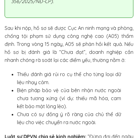
356/2025/NĐ-CP).
Sau khi nộp, hồ sơ sẽ được Cục An ninh mạng và phòng,
chống tội phạm sử dụng công nghệ cao (A05) thẩm
định. Trong vòng 15 ngày, A05 sẽ phản hồi kết quả. Nếu
hồ sơ bị đánh giá là “Chưa đạt”, doanh nghiệp cần
nhanh chóng rà soát lại các điểm yếu, thường nằm ở:
Thiếu đánh giá rủi ro cụ thể cho từng loại dữ
liệu nhạy cảm.
Biện pháp bảo vệ của bên nhận nước ngoài
chưa tương xứng (ví dụ: thiếu mã hóa, cam
kết bảo mật lỏng lẻo).
Chưa có sự đồng ý rõ ràng của chủ thể dữ
liệu cho việc chuyển ra nước ngoài.
Luật sư DPVN chia sẻ kinh nghiệm:
“Đừng đợi đến ngày