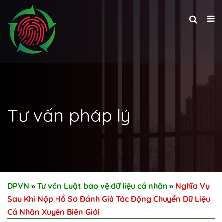
Tư vấn pháp lý
DPVN
»
Tư vấn Luật bảo vệ dữ liệu cá nhân
»
Nghĩa Vụ
Sau Khi Nộp Hồ Sơ Đánh Giá Tác Động Chuyển Dữ Liệu
Cá Nhân Xuyên Biên Giới