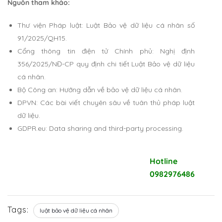
Nguồn tham khảo:
Thư viện Pháp luật: Luật Bảo vệ dữ liệu cá nhân số
91/2025/QH15.
Cổng thông tin điện tử Chính phủ: Nghị định
356/2025/NĐ-CP quy định chi tiết Luật Bảo vệ dữ liệu
cá nhân.
Bộ Công an: Hướng dẫn về bảo vệ dữ liệu cá nhân.
DPVN: Các bài viết chuyên sâu về tuân thủ pháp luật
dữ liệu.
GDPR.eu: Data sharing and third-party processing.
Liên hệ với DPVN để được tư
Hotline
vấn miễn phí
0982976486
Tags:
luật bảo vệ dữ liệu cá nhân