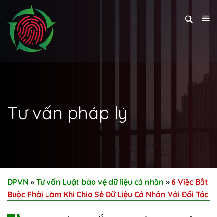
Tư vấn pháp lý
DPVN
»
Tư vấn Luật bảo vệ dữ liệu cá nhân
»
6 Việc Bắt
Buộc Phải Làm Khi Chia Sẻ Dữ Liệu Cá Nhân Với Đối Tác