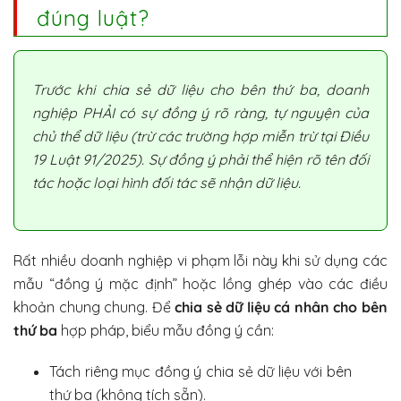
đúng luật?
Trước khi chia sẻ dữ liệu cho bên thứ ba, doanh
nghiệp PHẢI có sự đồng ý rõ ràng, tự nguyện của
chủ thể dữ liệu (trừ các trường hợp miễn trừ tại Điều
19 Luật 91/2025). Sự đồng ý phải thể hiện rõ tên đối
tác hoặc loại hình đối tác sẽ nhận dữ liệu.
Rất nhiều doanh nghiệp vi phạm lỗi này khi sử dụng các
mẫu “đồng ý mặc định” hoặc lồng ghép vào các điều
khoản chung chung. Để
chia sẻ dữ liệu cá nhân cho bên
thứ ba
hợp pháp, biểu mẫu đồng ý cần:
Tách riêng mục đồng ý chia sẻ dữ liệu với bên
thứ ba (không tích sẵn).