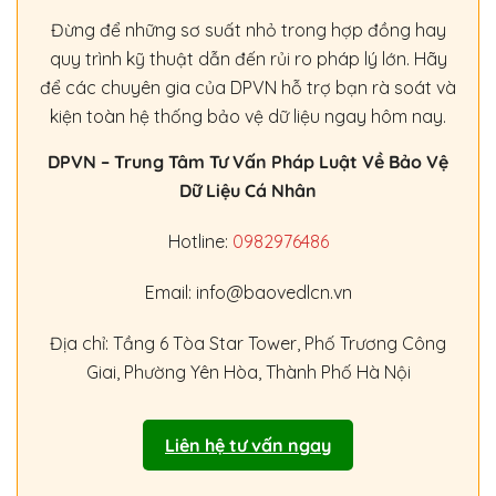
Đừng để những sơ suất nhỏ trong hợp đồng hay
quy trình kỹ thuật dẫn đến rủi ro pháp lý lớn. Hãy
để các chuyên gia của DPVN hỗ trợ bạn rà soát và
kiện toàn hệ thống bảo vệ dữ liệu ngay hôm nay.
DPVN – Trung Tâm Tư Vấn Pháp Luật Về Bảo Vệ
Dữ Liệu Cá Nhân
Hotline:
0982976486
Email: info@baovedlcn.vn
Địa chỉ: Tầng 6 Tòa Star Tower, Phố Trương Công
Giai, Phường Yên Hòa, Thành Phố Hà Nội
Liên hệ tư vấn ngay