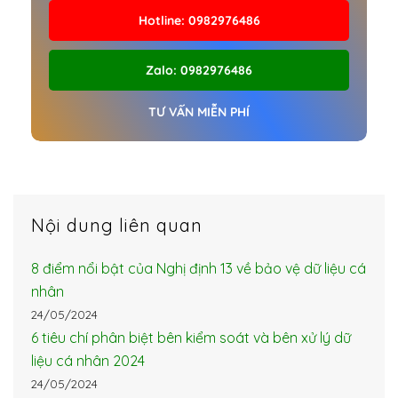
r
Hotline: 0982976486
n
a
Zalo: 0982976486
t
i
TƯ VẤN MIỄN PHÍ
v
e
:
Nội dung liên quan
8 điểm nổi bật của Nghị định 13 về bảo vệ dữ liệu cá
nhân
24/05/2024
6 tiêu chí phân biệt bên kiểm soát và bên xử lý dữ
liệu cá nhân 2024
24/05/2024