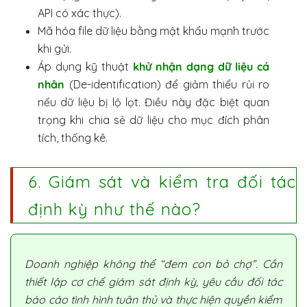
API có xác thực).
Mã hóa file dữ liệu bằng mật khẩu mạnh trước
khi gửi.
Áp dụng kỹ thuật
khử nhận dạng dữ liệu cá
nhân
(De-identification) để giảm thiểu rủi ro
nếu dữ liệu bị lộ lọt. Điều này đặc biệt quan
trọng khi chia sẻ dữ liệu cho mục đích phân
tích, thống kê.
6. Giám sát và kiểm tra đối tác
định kỳ như thế nào?
Doanh nghiệp không thể “đem con bỏ chợ”. Cần
thiết lập cơ chế giám sát định kỳ, yêu cầu đối tác
báo cáo tình hình tuân thủ và thực hiện quyền kiểm