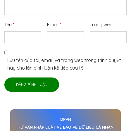
Tên
*
Email
*
Trang web
Lưu tên của tôi, email, và trang web trong trình duyệt
này cho lần bình luận kế tiếp của tôi.
ĐĂNG BÌNH LUẬN
A
l
t
DPVN
e
TƯ VẤN PHÁP LUẬT VỀ BẢO VỆ DỮ LIỆU CÁ NHÂN