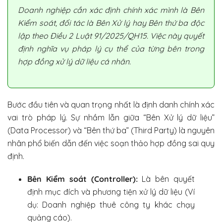
Doanh nghiệp cần xác định chính xác mình là Bên
Kiểm soát, đối tác là Bên Xử lý hay Bên thứ ba độc
lập theo Điều 2 Luật 91/2025/QH15. Việc này quyết
định nghĩa vụ pháp lý cụ thể của từng bên trong
hợp đồng xử lý dữ liệu cá nhân.
Bước đầu tiên và quan trọng nhất là định danh chính xác
vai trò pháp lý. Sự nhầm lẫn giữa “Bên Xử lý dữ liệu”
(Data Processor) và “Bên thứ ba” (Third Party) là nguyên
nhân phổ biến dẫn đến việc soạn thảo hợp đồng sai quy
định.
Bên Kiểm soát (Controller):
Là bên quyết
định mục đích và phương tiện xử lý dữ liệu (Ví
dụ: Doanh nghiệp thuê công ty khác chạy
quảng cáo).