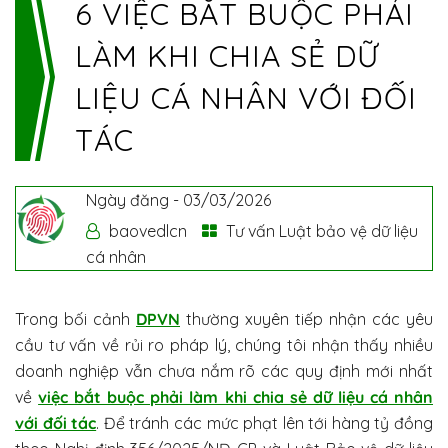
6 VIỆC BẮT BUỘC PHẢI
LÀM KHI CHIA SẺ DỮ
LIỆU CÁ NHÂN VỚI ĐỐI
TÁC
Ngày đăng -
03/03/2026
baovedlcn
Tư vấn Luật bảo vệ dữ liệu
cá nhân
Trong bối cảnh
DPVN
thường xuyên tiếp nhận các yêu
cầu tư vấn về rủi ro pháp lý, chúng tôi nhận thấy nhiều
doanh nghiệp vẫn chưa nắm rõ các quy định mới nhất
về
việc bắt buộc phải làm khi chia sẻ dữ liệu cá nhân
với đối tác
. Để tránh các mức phạt lên tới hàng tỷ đồng